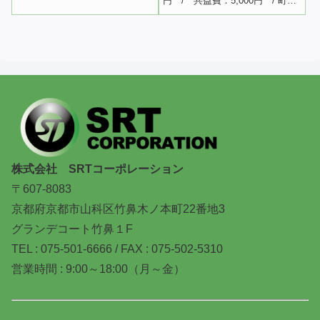
円 / 共益費：5,000円 / 町内
会費：500円 /駐輪代：200円/ 水
道代：実費 / 敷金：なし / 礼
金：家賃2ヵ月分 / 更新料：家
賃１ヶ月分（２年更新） /...
株式会社 SRTコーポレーション
〒607-8083
京都府京都市山科区竹鼻木ノ本町22番地3
グランデコート竹鼻１F
TEL : 075-501-6666 / FAX : 075-502-5310
営業時間 : 9:00～18:00（月～金）