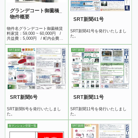
グランデコート御薗橋_
物件概要
SRT新聞41号
物件名グランデコート御薗橋賃
SRT新聞41号を発行いたしまし
料家賃：59,000 ~ 60,000円 /
た。
共益費：5,000円 / 町内会費：
500円 / 水道代：実費 / 敷金：な
し / 礼金：家賃2ヵ月分 /
SRT新聞
SRT新聞
更新料：家賃１ヶ月分（２年更
新） / 更新事務手数料：10...
SRT新聞6号
SRT新聞11号
SRT新聞6号を発行いたしまし
SRT新聞11号を発行いたしまし
た。
た。
各マンション空室一覧
SRT新聞