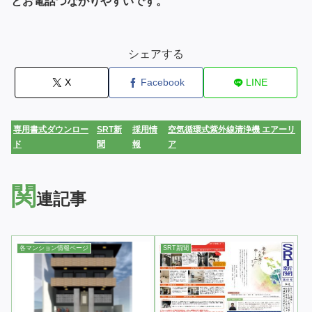
とお電話つながりやすいです。
シェアする
X
Facebook
LINE
専用書式ダウンロー
SRT新
採用情
空気循環式紫外線清浄機 エアーリ
ド
聞
報
ア
関
連記事
各マンション情報ページ
SRT新聞