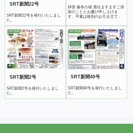
SRT新聞22号
拝啓 厳冬の候 貴社ますますご清
栄のこととお慶び申し上げま
SRT新聞22号を発行いたしまし
す。平素は格別のお引き立てを
た。
賜り厚くお礼申し上げます。さ
て、このたび弊社は企業イメー
ジを一層明確にするため、平成
SRT新聞
SRT新聞
31年1月17日より株式会社エス・
アール・ティコーポレーション
から『株...
SRT新聞40号
SRT新聞2号
SRT新聞40号を発行いたしまし
SRT新聞2号を発行いたしまし
た。
た。