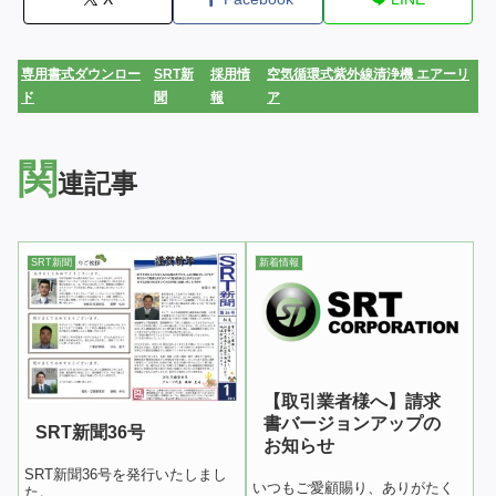
専用書式ダウンロー
SRT新
採用情
空気循環式紫外線清浄機 エアーリ
ド
聞
報
ア
関
連記事
SRT新聞
新着情報
【取引業者様へ】請求
書バージョンアップの
SRT新聞36号
お知らせ
SRT新聞36号を発行いたしまし
いつもご愛顧賜り、ありがたく
た。