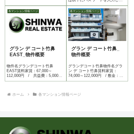
礼金：家賃2ヵ月分 / 更新料：
ください。 パスワード:
家賃１ヶ月分（２年更新） /
各マンション情報ページ
各マンション情報ページ
更新事務手数料：10,000円（税
別）...
グラン デ コート竹鼻
グラン デ コート竹鼻_
EAST_物件概要
物件概要
物件名グランデコート竹鼻
グランデコート竹鼻物件名グラ
EAST賃料家賃：67,000～
ン デ コート竹鼻賃料家賃：
112,000円 / 共益費：5,000
74,000～122,000円 / 敷金：な
円 / 町内会費：500円 / 水道
し / 礼金：150,l000 / 更新
代：実費 / 敷金：なし / 礼
料：家賃１ヶ月分/２年住所京都
金：家賃2ヵ月分 / 更新料：家
市山科区竹鼻木ノ本町22番3築年
ホーム
各マンション情報ページ
賃１ヶ月分（２年更新） / 更
2020年9月予定専用設備空気除
新事務手数料...
菌...