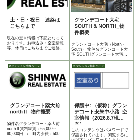
土・日・祝日 連絡は
グランデコート大宅
こちらまで
SOUTH & NORTH_物
件概要
現在の空き情報は下記となって
おります。お申込み・空室情報
グランデコート大宅（North・
等、休日はこちらまでご連絡い
South） 物件名グランコート大
ただくとお電話つながりやすい
宅 SOUTHグランコート大宅
です。
NORTH入居条件女性専用男女入
居可賃料家賃：57,000～59,500
各マンション情報ページ
各マンション情報ページ
円 / 共益費：8,000円 / 水
道代：共益費に含む / 敷
金：...
グランデコート薬大前
保護中: （仮称）グラン
northⅡ_物件概要
デコート安朱中小路_空
室情報（2026.8.7現
物件名グランデコート薬大前
在）
northⅡ賃料家賃：65,000～
このコンテンツはパスワードで
80,000円 / 町内会費：500円 /
保護されています。閲覧するに
水道代：実費 / 敷金：なし /
は以下にパスワードを入力して