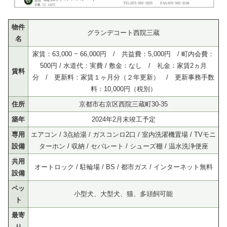
物件
グランデコート西院三蔵
名
家賃：63,000 ~ 66,000円 / 共益費：5,000円 / 町内会費：
500円 / 水道代：実費 / 敷金：なし / 礼金：家賃2ヵ月
賃料
分 / 更新料：家賃１ヶ月分（２年更新） / 更新事務手数
料：10,000円（税別）
住所
京都市右京区西院三蔵町30-35
築年
2024年2月末竣工予定
専用
エアコン / 3点給湯 / ガスコンロ2口 / 室内洗濯機置場 / TVモニ
設備
ターホン / 収納 / セパレート / シューズ棚 / 温水洗浄便座
共用
オートロック / 駐輪場 / BS / 都市ガス / インターネット無料
設備
ペッ
小型犬、大型犬、猫、多頭飼可能
ト
最寄
り