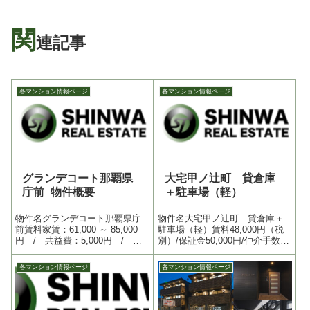
関
連記事
各マンション情報ページ
各マンション情報ページ
グランデコート那覇県
大宅甲ノ辻町 貸倉庫
庁前_物件概要
＋駐車場（軽）
物件名グランデコート那覇県庁
物件名大宅甲ノ辻町 貸倉庫＋
前賃料家賃：61,000 ～ 85,000
駐車場（軽）賃料48,000円（税
円 / 共益費：5,000円 / 水
別）/保証金50,000円/仲介手数料
道代：実費 / 敷金：なし /
48,000円（税別）住所京都府京
礼金：家賃1ヶ月（ペット飼育の
都市山科区大宅甲ノ辻町116-4面
各マンション情報ページ
各マンション情報ページ
場合2ヶ月） / 更新料：10,000
積駐車場約4.4ｍ×2.2ｍ 倉庫約
円税別（２年更新） / ハウス
6畳
ク...